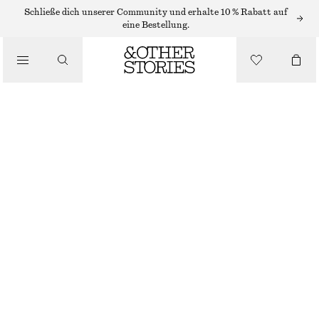
Schließe dich unserer Community und erhalte 10 % Rabatt auf
eine Bestellung.
/
OBERTEILE & T-SHIRTS
LANGÄRMLIGES SPITZENOBERTEIL
CHF 35
CHF 69
NICHT MEHR VORRÄTIG
/
BEKLEIDUNG
KHAKI-BRAUN
XS
S
M
L