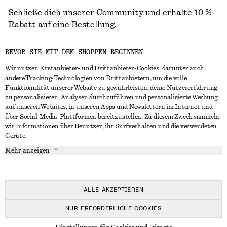
Schließe dich unserer Community und erhalte 10 %
Rabatt auf eine Bestellung.
BEVOR SIE MIT DEM SHOPPEN BEGINNEN
CREATE ACCOUNT
Wir nutzen Erstanbieter- und Drittanbieter-Cookies, darunter auch
andere Tracking-Technologien von Drittanbietern, um die volle
Funktionalität unserer Website zu gewährleisten, deine Nutzererfahrung
IN KONTAKT TRETEN
zu personalisieren, Analysen durchzuführen und personalisierte Werbung
auf unseren Websites, in unseren Apps und Newslettern im Internet und
Kontakt
Instagram
über Social-Media-Plattformen bereitzustellen. Zu diesem Zweck sammeln
KUNDENSERVICE
wir Informationen über Benutzer, ihr Surfverhalten und die verwendeten
Storefinder
Pinterest
Geräte.
Zahlung
INFO
Affiliates
Facebook
Mehr anzeigen
Lieferung
Über uns
Karriere
YouTube
Rückgabe und Rückerstattung
In Vorbereitung
Presse
TikTok
Häufig gestellte Fragen
ALLE AKZEPTIEREN
Größentabelle
NUR ERFORDERLICHE COOKIES
Studierendenrabatt
© 2026 & OTHER STORIES