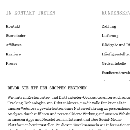
IN KONTAKT TRETEN
KUNDENSER
Kontakt
Zahlung
Storefinder
Lieferung
Affiliates
Rückgabe und R
Karriere
Häufig gestellte
Presse
Größentabelle
Studierendenrab
Alternative Konf
Instagram
BEVOR SIE MIT DEM SHOPPEN BEGINNEN
Allgemeine Gesc
Pinterest
Wir nutzen Erstanbieter- und Drittanbieter-Cookies, darunter auch ande
Mitgliedschafts
Facebook
Tracking-Technologien von Drittanbietern, um die volle Funktionalität
unserer Website zu gewährleisten, deine Nutzererfahrung zu personalisier
Cookies und Dat
YouTube
Analysen durchzuführen und personalisierte Werbung auf unseren Websit
Cookies und Ein
in unseren Apps und Newslettern im Internet und über Social-Media-
TikTok
Plattformen bereitzustellen. Zu diesem Zweck sammeln wir Informatione
Datenschutzerk