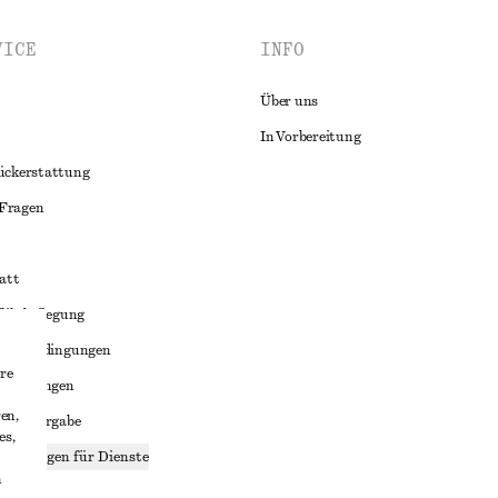
VICE
INFO
Über uns
In Vorbereitung
ückerstattung
 Fragen
att
liktbeilegung
häftsbedingungen
re
bedingungen
en,
enweitergabe
es,
stellungen für Dienste
n
lärung