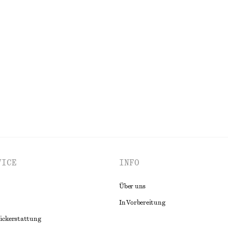
Letzte Chance
leid
Skulpturales Midikleid mit Kordelz
chf 65
chf 129
00% organic cotton
Letzte Chance
ALLE KLEIDER ENTDECKEN
VICE
INFO
Über uns
In Vorbereitung
ückerstattung