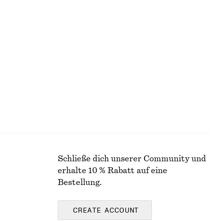
ug
Minikleid mit Puffärmeln
chf 45
chf 119
Letzte Chance
Schließe dich unserer Community und
erhalte 10 % Rabatt auf eine
Bestellung.
CREATE ACCOUNT