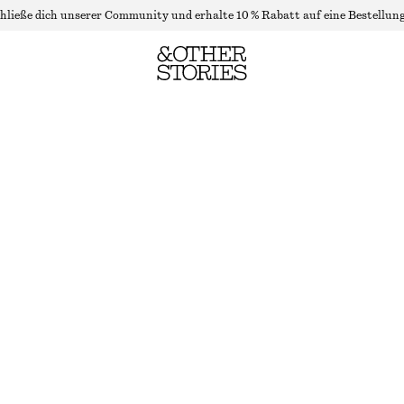
hließe dich unserer Community und erhalte 10 % Rabatt auf eine Bestellung
MAXIKLEID MIT STEHKRAGEN
NICHT MEHR VORRÄTIG
SCHWARZ/WEISS GESTREIFT
XS
S
M
L
Größentabelle
GRÖSSE