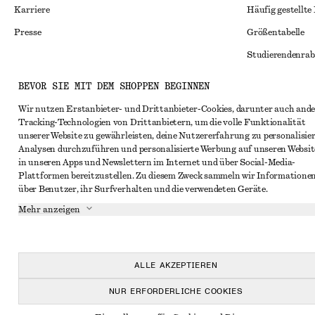
Karriere
Häufig gestellte
Presse
Größentabelle
Studierendenrab
Alternative Konf
Instagram
BEVOR SIE MIT DEM SHOPPEN BEGINNEN
Allgemeine Gesc
Pinterest
Wir nutzen Erstanbieter- und Drittanbieter-Cookies, darunter auch ande
Tracking-Technologien von Drittanbietern, um die volle Funktionalität
Mitgliedschafts
Facebook
unserer Website zu gewährleisten, deine Nutzererfahrung zu personalisier
Cookies und Dat
Analysen durchzuführen und personalisierte Werbung auf unseren Websit
YouTube
in unseren Apps und Newslettern im Internet und über Social-Media-
Cookies und Ein
TikTok
Plattformen bereitzustellen. Zu diesem Zweck sammeln wir Informatione
über Benutzer, ihr Surfverhalten und die verwendeten Geräte.
Datenschutzerk
Mehr anzeigen
Nutzungsbeding
Impressum
Erklärung zur Ba
ALLE AKZEPTIEREN
NUR ERFORDERLICHE COOKIES