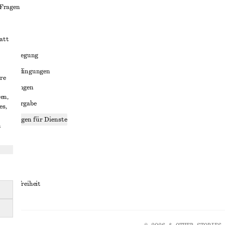
 Fragen
att
liktbeilegung
häftsbedingungen
re
bedingungen
en,
enweitergabe
es,
stellungen für Dienste
n
lärung
ungen
rrierefreiheit