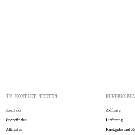
Letzte Chance
Badeanzug mit Raffung
Gesmoktes Midik
chf 55
chf 89
chf 55
chf 99
Letzte Chance
Letzte Chance
1
IN KONTAKT TRETEN
KUNDENSER
Kontakt
Zahlung
Storefinder
Lieferung
Affiliates
Rückgabe und R