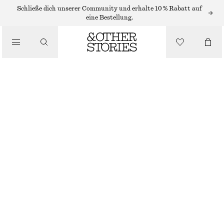
Schließe dich unserer Community und erhalte 10 % Rabatt auf
/
eine Bestellung.
BLUSEN & HEMDEN
OVERSIZED-JEANSBLUSE
CHF 95
CHF 139
/
BEKLEIDUNG
NICHT MEHR VORRÄTIG
HELLBLAU
XS
S
M
L