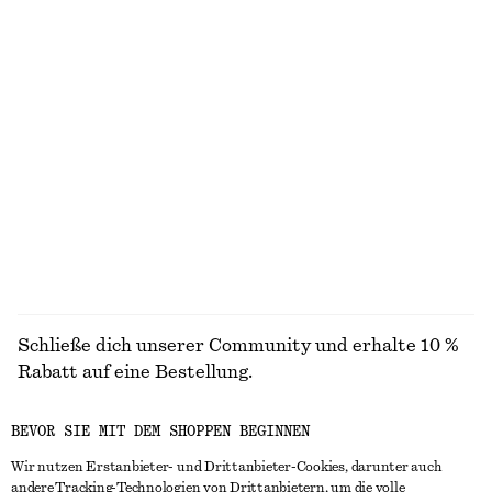
Gestrickter Pullover
Strickjacke aus Alpakamischung
chf 69
chf 55
chf 119
Letzte Chance
+
2
Mini-Schürzenkleid aus Jacquard
Ausgestelltes Midikleid
chf 129
chf 89
chf 139
Letzte Chance
ALLE BLUSEN & HEMDEN ENTDECKEN
Schließe dich unserer Community und erhalte 10 %
Rabatt auf eine Bestellung.
BEVOR SIE MIT DEM SHOPPEN BEGINNEN
CREATE ACCOUNT
Wir nutzen Erstanbieter- und Drittanbieter-Cookies, darunter auch
andere Tracking-Technologien von Drittanbietern, um die volle