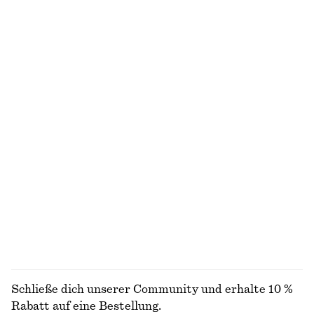
Schmal zulaufendes Hemd
Hemd aus Baumwolle mit gebundener Taille
chf 89
chf 119
Neu
Neu
100% cotton
100% cotton
Gesmoktes Minikleid aus Baumwoll-Popeline
Verkürztes Oberteil mit Raffungen
chf 99
chf 89
100% cotton
Locker geschnittene Jacquard-Bluse
Ballerinas au Veloursleder
chf 129
chf 139
Neu
ALLE BLUSEN & HEMDEN ENTDECKEN
Schließe dich unserer Community und erhalte 10 %
Rabatt auf eine Bestellung.