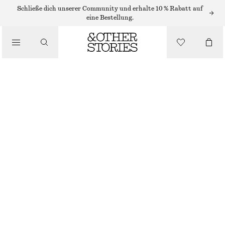
Schließe dich unserer Community und erhalte 10 % Rabatt auf
/
eine Bestellung.
BLUSEN & HEMDEN
VERKÜRZTES HEMD MIT FALTEN AM SAUM
CHF 89
/
BEKLEIDUNG
NEU
PINK
32
34
36
38
40
42
44