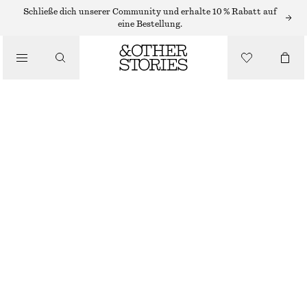
Schließe dich unserer Community und erhalte 10 % Rabatt auf
/
eine Bestellung.
JACKEN & MÄNTEL
OVERSIZED-STEPPJACKE
CHF 229
/
BEKLEIDUNG
NICHT MEHR VORRÄTIG
SCHWARZ
XS
S
M
L