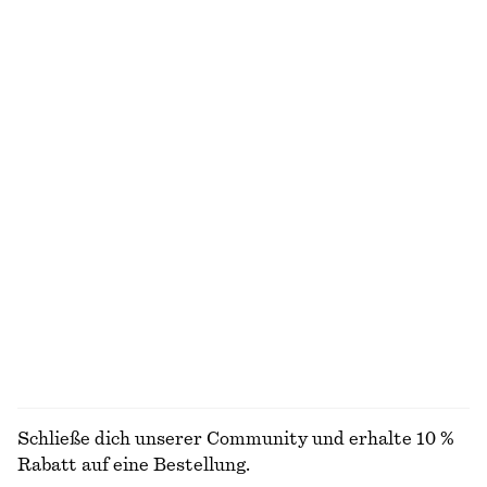
chf 119
chf 119
100% cotton
Neu
100% cotton
Knielanger Slip-On-Rock
Tragetasche
chf 99
chf 249
Neu
Kastenförmiges T-Shirt aus Baumwolle
Drapiertes Midikleid
chf 35
chf 179
100% organic cotton
Neu
+
6
ALLE JACKEN & MÄNTEL ENTDECKEN
Schließe dich unserer Community und erhalte 10 %
Rabatt auf eine Bestellung.