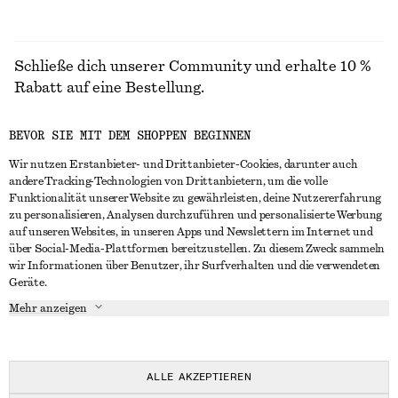
Schließe dich unserer Community und erhalte 10 %
Rabatt auf eine Bestellung.
BEVOR SIE MIT DEM SHOPPEN BEGINNEN
CREATE ACCOUNT
Wir nutzen Erstanbieter- und Drittanbieter-Cookies, darunter auch
andere Tracking-Technologien von Drittanbietern, um die volle
Funktionalität unserer Website zu gewährleisten, deine Nutzererfahrung
IN KONTAKT TRETEN
zu personalisieren, Analysen durchzuführen und personalisierte Werbung
auf unseren Websites, in unseren Apps und Newslettern im Internet und
Kontakt
Instagram
über Social-Media-Plattformen bereitzustellen. Zu diesem Zweck sammeln
KUNDENSERVICE
wir Informationen über Benutzer, ihr Surfverhalten und die verwendeten
Storefinder
Pinterest
Geräte.
Zahlung
INFO
Affiliates
Facebook
Mehr anzeigen
Lieferung
Über uns
Karriere
YouTube
Rückgabe und Rückerstattung
In Vorbereitung
Presse
TikTok
Häufig gestellte Fragen
ALLE AKZEPTIEREN