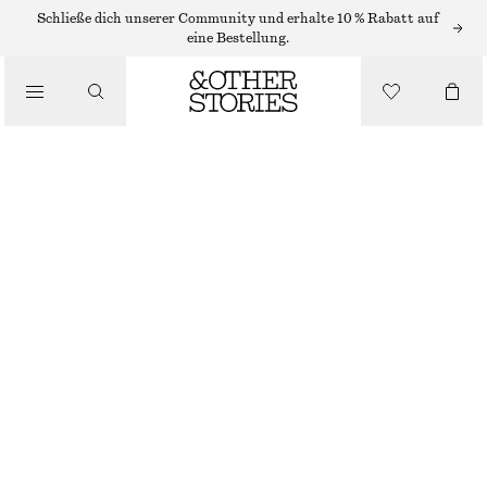
MAXIKLEIDER
Schließe dich unserer Community und erhalte 10 % Rabatt auf
eine Bestellung.
/
KLEIDER
MAXIKLEID MIT PLISSIERTEM OBERTEIL
/
CHF 129
CHF 199
BEKLEIDUNG
LETZTE CHANCE
SCHWARZ
32
34
36
38
40
42
44