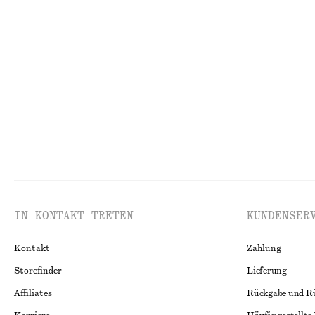
Midikleid mit Bindedetail hinten
Drapiertes Neck
chf 139
chf 99
Neu
IN KONTAKT TRETEN
KUNDENSER
Kontakt
Zahlung
Storefinder
Lieferung
Affiliates
Rückgabe und R