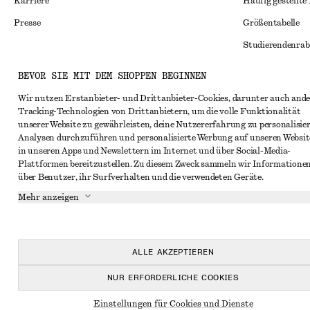
Karriere
Häufig gestellte
Presse
Größentabelle
Studierendenrab
Alternative Konf
Instagram
BEVOR SIE MIT DEM SHOPPEN BEGINNEN
Allgemeine Gesc
Pinterest
Wir nutzen Erstanbieter- und Drittanbieter-Cookies, darunter auch ande
Tracking-Technologien von Drittanbietern, um die volle Funktionalität
Mitgliedschafts
Facebook
unserer Website zu gewährleisten, deine Nutzererfahrung zu personalisier
Cookies und Dat
Analysen durchzuführen und personalisierte Werbung auf unseren Websit
YouTube
in unseren Apps und Newslettern im Internet und über Social-Media-
Cookies und Ein
TikTok
Plattformen bereitzustellen. Zu diesem Zweck sammeln wir Informatione
über Benutzer, ihr Surfverhalten und die verwendeten Geräte.
Datenschutzerk
Mehr anzeigen
Nutzungsbeding
Impressum
Erklärung zur Ba
ALLE AKZEPTIEREN
NUR ERFORDERLICHE COOKIES
Einstellungen für Cookies und Dienste