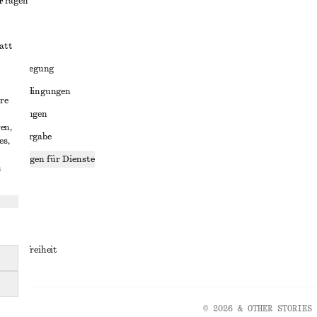
 Fragen
att
liktbeilegung
häftsbedingungen
re
bedingungen
en,
enweitergabe
es,
stellungen für Dienste
n
lärung
ungen
rrierefreiheit
© 2026 & OTHER STORIES