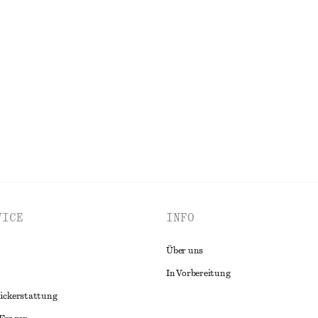
holder-Oberteil
Ärmelloses Midikleid aus Satin
chf 139
ALLE KLEIDER ENTDECKEN
VICE
INFO
Über uns
In Vorbereitung
ückerstattung