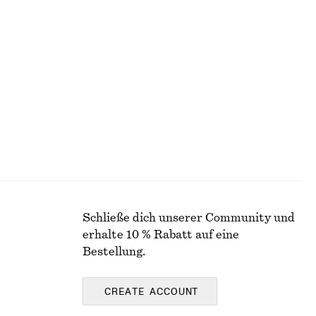
+
8
Midikleid aus Baumwolle
chf 119
Neu
100% cotton
Schließe dich unserer Community und
erhalte 10 % Rabatt auf eine
Bestellung.
CREATE ACCOUNT