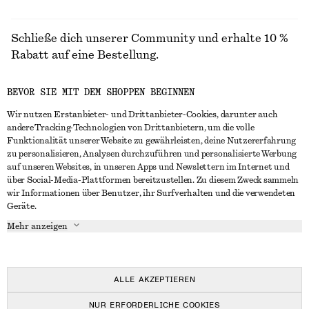
Schließe dich unserer Community und erhalte 10 %
Rabatt auf eine Bestellung.
BEVOR SIE MIT DEM SHOPPEN BEGINNEN
CREATE ACCOUNT
Wir nutzen Erstanbieter- und Drittanbieter-Cookies, darunter auch
andere Tracking-Technologien von Drittanbietern, um die volle
Funktionalität unserer Website zu gewährleisten, deine Nutzererfahrung
IN KONTAKT TRETEN
zu personalisieren, Analysen durchzuführen und personalisierte Werbung
auf unseren Websites, in unseren Apps und Newslettern im Internet und
Kontakt
Instagram
über Social-Media-Plattformen bereitzustellen. Zu diesem Zweck sammeln
KUNDENSERVICE
wir Informationen über Benutzer, ihr Surfverhalten und die verwendeten
Storefinder
Pinterest
Geräte.
Zahlung
INFO
Affiliates
Facebook
Mehr anzeigen
Lieferung
Über uns
Karriere
YouTube
Rückgabe und Rückerstattung
In Vorbereitung
Presse
TikTok
Häufig gestellte Fragen
ALLE AKZEPTIEREN
Größentabelle
NUR ERFORDERLICHE COOKIES