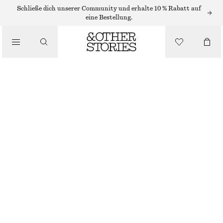
Schließe dich unserer Community und erhalte 10 % Rabatt auf
eine Bestellung.
/
OBERTEILE & T-SHIRTS
BEDRUCKTES OBERTEIL AUS SEIDE MIT KORDELZUG
CHF 69
CHF 139
LETZTE CHANCE
/
BEKLEIDUNG
GEDECKTES ROT/GEBLÜMT
XS
S
M
L