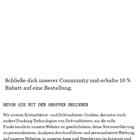
STRICK
KLEIDER
ACCESSOIRES
JACKEN &
MÄNTEL
Schließe dich unserer Community und erhalte 10 %
Rabatt auf eine Bestellung.
BEVOR SIE MIT DEM SHOPPEN BEGINNEN
CREATE ACCOUNT
Wir nutzen Erstanbieter- und Drittanbieter-Cookies, darunter auch
andere Tracking-Technologien von Drittanbietern, um die volle
Funktionalität unserer Website zu gewährleisten, deine Nutzererfahrung
IN KONTAKT TRETEN
zu personalisieren, Analysen durchzuführen und personalisierte Werbung
auf unseren Websites, in unseren Apps und Newslettern im Internet und