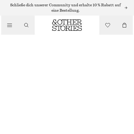
PULLOVER
Schließe dich unserer Community und erhalte 10 % Rabatt auf
eine Bestellung.
/
STRICK
RELAXED KNIT JUMPER
/
BEKLEIDUNG
CHF 89
CHF 189
NICHT MEHR VORRÄTIG
TAUPE
XS
S
M
L