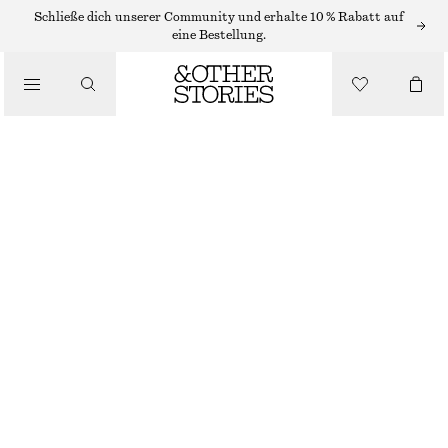
Schließe dich unserer Community und erhalte 10 % Rabatt auf
/
eine Bestellung.
JACKEN & MÄNTEL
LOCKERE JACKE MIT WELLENFÖRMIGER STEPPUNG
CHF 189
/
BEKLEIDUNG
NICHT MEHR VORRÄTIG
KHAKI
XS
S
M
L