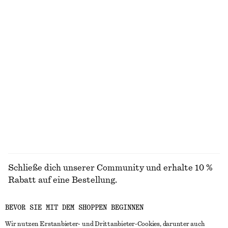
Knielanger Slip-On-Rock
Elegante Leinenhose
chf 99
chf 129
Neu
Neu
100% linen
Topfhut aus geflochtenem Stroh
Riemchensandalen mit Blockabsatz
chf 55
chf 139
ALLE JACKEN & MÄNTEL ENTDECKEN
Schließe dich unserer Community und erhalte 10 %
Rabatt auf eine Bestellung.
BEVOR SIE MIT DEM SHOPPEN BEGINNEN
CREATE ACCOUNT
Wir nutzen Erstanbieter- und Drittanbieter-Cookies, darunter auch