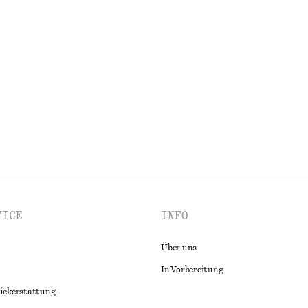
Letzte Chance
Midikleid mit Raffungen
Geripptes Midikleid
chf 99
00% organic cotton
ALLE KLEIDER ENTDECKEN
VICE
INFO
Über uns
In Vorbereitung
ückerstattung