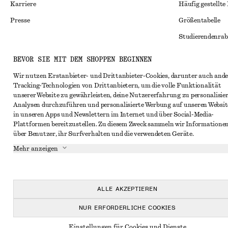
Karriere
Häufig gestellte
Presse
Größentabelle
Studierendenrab
Alternative Konf
Instagram
BEVOR SIE MIT DEM SHOPPEN BEGINNEN
Allgemeine Gesc
Pinterest
Wir nutzen Erstanbieter- und Drittanbieter-Cookies, darunter auch ande
Tracking-Technologien von Drittanbietern, um die volle Funktionalität
Mitgliedschafts
Facebook
unserer Website zu gewährleisten, deine Nutzererfahrung zu personalisier
Cookies und Dat
Analysen durchzuführen und personalisierte Werbung auf unseren Websit
YouTube
in unseren Apps und Newslettern im Internet und über Social-Media-
Cookies und Ein
TikTok
Plattformen bereitzustellen. Zu diesem Zweck sammeln wir Informatione
über Benutzer, ihr Surfverhalten und die verwendeten Geräte.
Datenschutzerk
Mehr anzeigen
Nutzungsbeding
Impressum
Erklärung zur Ba
ALLE AKZEPTIEREN
NUR ERFORDERLICHE COOKIES
Einstellungen für Cookies und Dienste