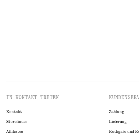
100% cotton
Letzte Chance
Hemd aus Baumwolle mit gebundener Taille
Asymmetrisches 
chf 119
chf 59
chf 119
Neu
100% cotton
Letzte Chance
1
IN KONTAKT TRETEN
KUNDENSER
Kontakt
Zahlung
Storefinder
Lieferung
Affiliates
Rückgabe und R