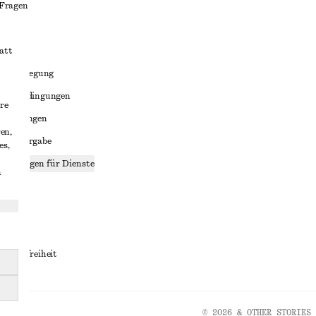
 Fragen
att
liktbeilegung
häftsbedingungen
re
bedingungen
en,
enweitergabe
es,
stellungen für Dienste
n
lärung
ungen
rrierefreiheit
© 2026 & OTHER STORIES