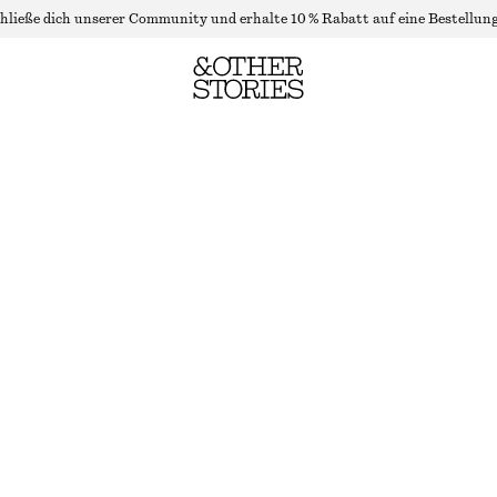
hließe dich unserer Community und erhalte 10 % Rabatt auf eine Bestellung
MIDIKLEID AUS RIPPSTRICK MIT KRAGEN
LETZTE CHANCE
DUNKELBLAU
XS
S
M
L
Größentabelle
GRÖSSE