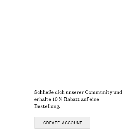
Letzte Chance
100% cotton
+
6
Geripptes T-Shirt
chf 35
Schließe dich unserer Community und
erhalte 10 % Rabatt auf eine
Bestellung.
CREATE ACCOUNT