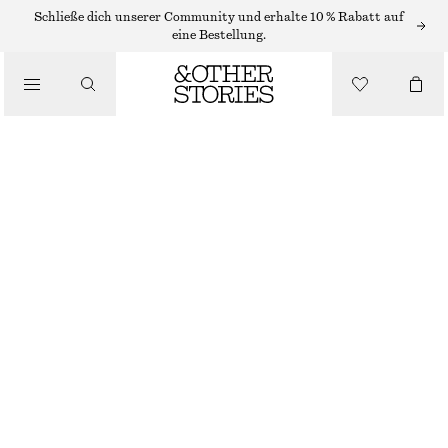
Schließe dich unserer Community und erhalte 10 % Rabatt auf
/
eine Bestellung.
BLUSEN & HEMDEN
BLUSE MIT RÜSCHEN UND V-AUSSCHNITT
CHF 69
CHF 129
/
BEKLEIDUNG
LETZTE CHANCE
LILA
32
34
36
38
40
42
44