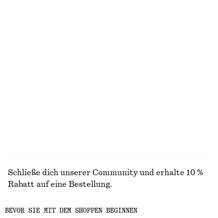
100% cotton
Knielanger Slip-On-Rock
Bluse aus Baumwolle mit Ballonärmeln
chf 65
chf 99
chf 65
chf 129
Letzte Chance
Letzte Chance
Wickelbluse
Mini-Trägerkleid aus Satin
chf 89
chf 119
chf 69
chf 99
Letzte Chance
Letzte Chance
ALLE BLUSEN & HEMDEN ENTDECKEN
Schließe dich unserer Community und erhalte 10 %
Rabatt auf eine Bestellung.
BEVOR SIE MIT DEM SHOPPEN BEGINNEN
CREATE ACCOUNT