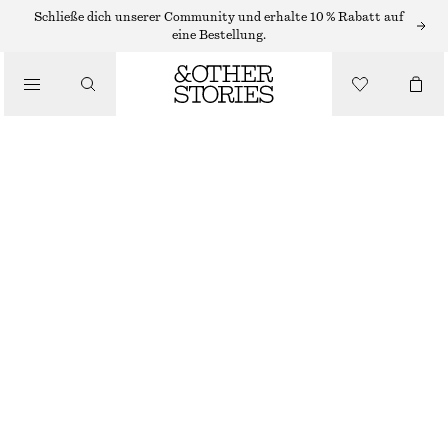
MIDIKLEIDER
Schließe dich unserer Community und erhalte 10 % Rabatt auf
eine Bestellung.
/
KLEIDER
MIDI-TRÄGERKLEID AUS SATIN
/
CHF 69
CHF 139
BEKLEIDUNG
NICHT MEHR VORRÄTIG
SCHWARZ
32
34
36
38
40
42
44