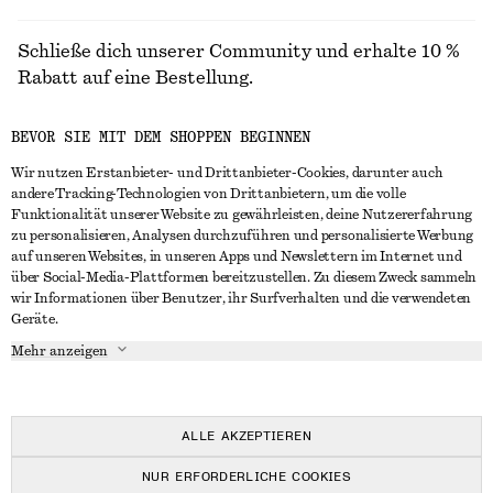
Schließe dich unserer Community und erhalte 10 %
Rabatt auf eine Bestellung.
BEVOR SIE MIT DEM SHOPPEN BEGINNEN
CREATE ACCOUNT
Wir nutzen Erstanbieter- und Drittanbieter-Cookies, darunter auch
andere Tracking-Technologien von Drittanbietern, um die volle
Funktionalität unserer Website zu gewährleisten, deine Nutzererfahrung
IN KONTAKT TRETEN
zu personalisieren, Analysen durchzuführen und personalisierte Werbung
auf unseren Websites, in unseren Apps und Newslettern im Internet und
Kontakt
Instagram
über Social-Media-Plattformen bereitzustellen. Zu diesem Zweck sammeln
KUNDENSERVICE
wir Informationen über Benutzer, ihr Surfverhalten und die verwendeten
Storefinder
Pinterest
Geräte.
Zahlung
INFO
Affiliates
Facebook
Mehr anzeigen
Lieferung
Über uns
Karriere
YouTube
Rückgabe und Rückerstattung
In Vorbereitung
Presse
TikTok
Häufig gestellte Fragen
ALLE AKZEPTIEREN
Größentabelle
NUR ERFORDERLICHE COOKIES