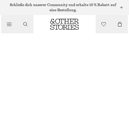
Schließe dich unserer Community und erhalte 10 % Rabatt auf
eine Bestellung.
/
OBERTEILE & T-SHIRTS
TIEF AUSGESCHNITTENES TANKTOP
CHF 17
CHF 32
LETZTE CHANCE
/
BEKLEIDUNG
SCHWARZ/WEISS
XS
S
M
L