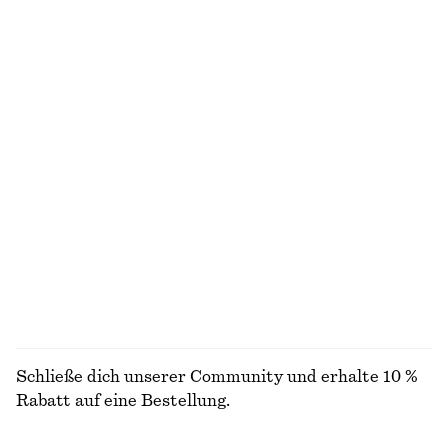
Letzte Chance
Letzte Chance
Körpernahes Midikleid aus Baumwolljersey
Schräg geschnittener Minirock
chf 39
chf 99
chf 59
chf 89
Letzte Chance
Letzte Chance
100% organic cotton
Rippstrickjacke aus Baumwolle
Doppellagiges Tanktop
chf 55
chf 129
chf 55
chf 99
Letzte Chance
Letzte Chance
ALLE OBERTEILE & T-SHIRTS ENTDECKEN
Schließe dich unserer Community und erhalte 10 %
Rabatt auf eine Bestellung.