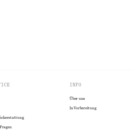
 aus Baumwolle
Geripptes Tanktop aus Baumwolle
chf 32
ALLE TRAGETASCHEN ENTDECKEN
VICE
INFO
Über uns
In Vorbereitung
ückerstattung
 Fragen