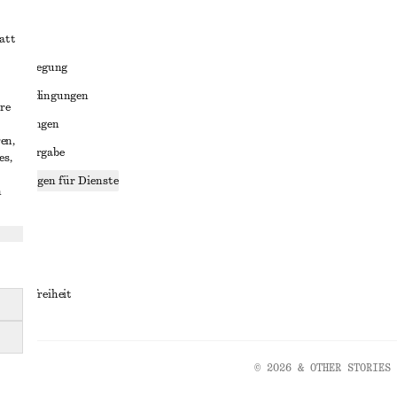
att
liktbeilegung
häftsbedingungen
re
bedingungen
en,
enweitergabe
es,
stellungen für Dienste
n
lärung
ungen
rrierefreiheit
© 2026 & OTHER STORIES