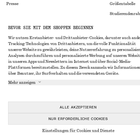
Presse
Größentabelle
Studierendenrab
Alternative Konf
Instagram
BEVOR SIE MIT DEM SHOPPEN BEGINNEN
Allgemeine Gesc
Pinterest
Wir nutzen Erstanbieter- und Drittanbieter-Cookies, darunter auch ande
Tracking-Technologien von Drittanbietern, um die volle Funktionalität
Mitgliedschafts
Facebook
unserer Website zu gewährleisten, deine Nutzererfahrung zu personalisier
Cookies und Dat
Analysen durchzuführen und personalisierte Werbung auf unseren Websit
YouTube
in unseren Apps und Newslettern im Internet und über Social-Media-
Cookies und Ein
TikTok
Plattformen bereitzustellen. Zu diesem Zweck sammeln wir Informatione
über Benutzer, ihr Surfverhalten und die verwendeten Geräte.
Datenschutzerk
Mehr anzeigen
Nutzungsbeding
Impressum
Erklärung zur Ba
ALLE AKZEPTIEREN
NUR ERFORDERLICHE COOKIES
Einstellungen für Cookies und Dienste