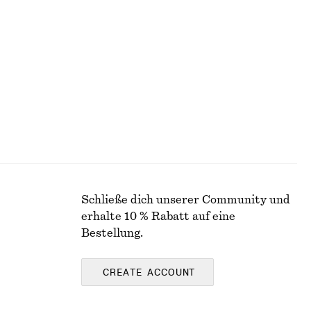
+
1
Midirock aus Satin mit Kordelzug
chf 39
chf 99
Letzte Chance
Schließe dich unserer Community und
erhalte 10 % Rabatt auf eine
Bestellung.
CREATE ACCOUNT