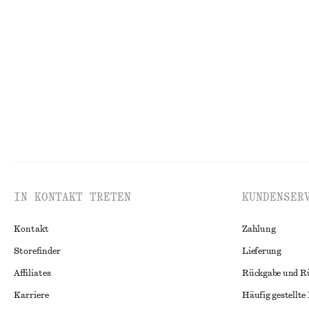
Riemensandalen aus Leder
Rippstrickjacke
chf 139
chf 55
chf 99
Letzte Chance
IN KONTAKT TRETEN
KUNDENSER
Kontakt
Zahlung
Storefinder
Lieferung
Affiliates
Rückgabe und R
Karriere
Häufig gestellte