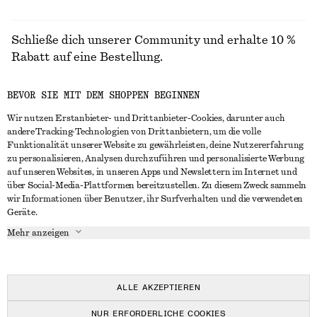
Schließe dich unserer Community und erhalte 10 %
Rabatt auf eine Bestellung.
BEVOR SIE MIT DEM SHOPPEN BEGINNEN
CREATE ACCOUNT
Wir nutzen Erstanbieter- und Drittanbieter-Cookies, darunter auch
andere Tracking-Technologien von Drittanbietern, um die volle
Funktionalität unserer Website zu gewährleisten, deine Nutzererfahrung
IN KONTAKT TRETEN
zu personalisieren, Analysen durchzuführen und personalisierte Werbung
auf unseren Websites, in unseren Apps und Newslettern im Internet und
Kontakt
Instagram
über Social-Media-Plattformen bereitzustellen. Zu diesem Zweck sammeln
KUNDENSERVICE
wir Informationen über Benutzer, ihr Surfverhalten und die verwendeten
Storefinder
Pinterest
Geräte.
Zahlung
INFO
Affiliates
Facebook
Mehr anzeigen
Lieferung
Über uns
Karriere
YouTube
Rückgabe und Rückerstattung
In Vorbereitung
Presse
TikTok
Häufig gestellte Fragen
ALLE AKZEPTIEREN
Größentabelle
NUR ERFORDERLICHE COOKIES