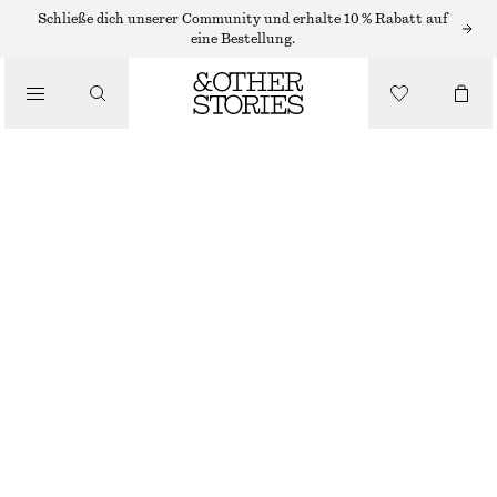
SHORTS
Schließe dich unserer Community und erhalte 10 % Rabatt auf
eine Bestellung.
/
HOSEN
/
SHORTS AUS VELOURSLEDER
BEKLEIDUNG
CHF 219
CHF 349
NICHT MEHR VORRÄTIG
KHAKI
32
34
36
38
40
42
44