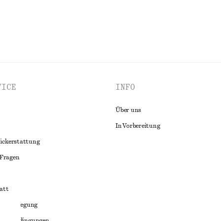
VICE
INFO
Über uns
In Vorbereitung
ückerstattung
 Fragen
att
liktbeilegung
häftsbedingungen