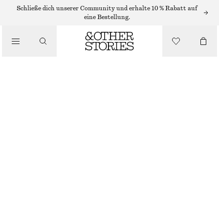
KETTEN
Schließe dich unserer Community und erhalte 10 % Rabatt auf
eine Bestellung.
/
SCHMUCK
/
HALSKETTE MIT QUASTE
ACCESSOIRES
CHF 49
NICHT MEHR VORRÄTIG
SILBER/SCHWARZ
ONESIZE
GRÖSSE