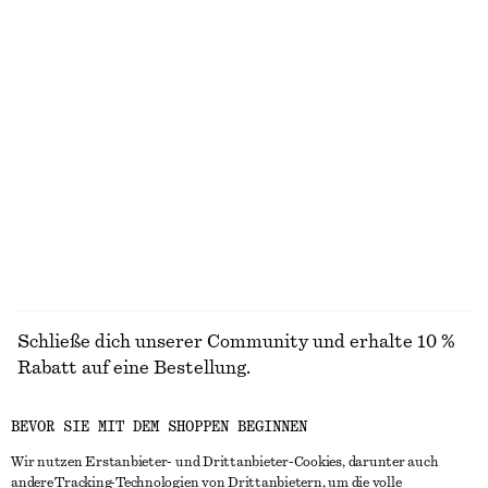
Utility-Jacke mit Oversized-Passform
Midikleid im Fit-and-Flare-Stil
chf 349
chf 139
Neu
Neu
T-Shirt aus Baumwolle mit Rundhalsausschnitt
Doppelreihiger Oversized-Trenchcoat
chf 35
chf 249
100% cotton
100% cotton
+
11
ALLE SCHMUCK ENTDECKEN
Schließe dich unserer Community und erhalte 10 %
Rabatt auf eine Bestellung.
BEVOR SIE MIT DEM SHOPPEN BEGINNEN
CREATE ACCOUNT
Wir nutzen Erstanbieter- und Drittanbieter-Cookies, darunter auch
andere Tracking-Technologien von Drittanbietern, um die volle