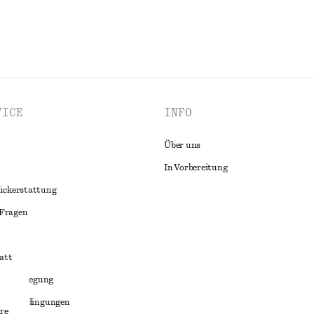
VICE
INFO
Über uns
In Vorbereitung
ückerstattung
 Fragen
att
liktbeilegung
häftsbedingungen
re