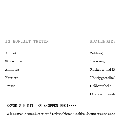
IN KONTAKT TRETEN
KUNDENSER
Kontakt
Zahlung
Storefinder
Lieferung
Affiliates
Rückgabe und R
Karriere
Häufig gestellte
Presse
Größentabelle
Studierendenrab
Alternative Konf
Instagram
BEVOR SIE MIT DEM SHOPPEN BEGINNEN
Allgemeine Gesc
Pinterest
Wir nutzen Erstanbieter- und Drittanbieter-Cookies, darunter auch ande