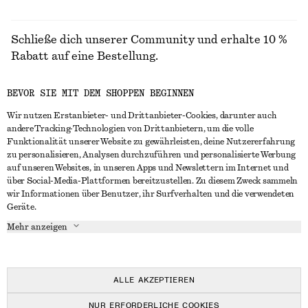
Schließe dich unserer Community und erhalte 10 %
Rabatt auf eine Bestellung.
BEVOR SIE MIT DEM SHOPPEN BEGINNEN
CREATE ACCOUNT
Wir nutzen Erstanbieter- und Drittanbieter-Cookies, darunter auch
andere Tracking-Technologien von Drittanbietern, um die volle
Funktionalität unserer Website zu gewährleisten, deine Nutzererfahrung
IN KONTAKT TRETEN
zu personalisieren, Analysen durchzuführen und personalisierte Werbung
auf unseren Websites, in unseren Apps und Newslettern im Internet und
Kontakt
Instagram
über Social-Media-Plattformen bereitzustellen. Zu diesem Zweck sammeln
KUNDENSERVICE
wir Informationen über Benutzer, ihr Surfverhalten und die verwendeten
Storefinder
Pinterest
Geräte.
Zahlung
INFO
Affiliates
Facebook
Mehr anzeigen
Lieferung
Über uns
Karriere
YouTube
Rückgabe und Rückerstattung
In Vorbereitung
Presse
TikTok
Häufig gestellte Fragen
ALLE AKZEPTIEREN
Größentabelle
NUR ERFORDERLICHE COOKIES