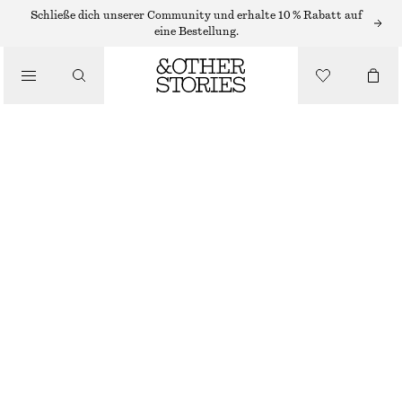
Schließe dich unserer Community und erhalte 10 % Rabatt auf
/
eine Bestellung.
BIKINIS
/
BADEMODE
BIKINIHOSE MIT SEITLICHER SCHNÜRUNG
CHF 29
CHF 39
LETZTE CHANCE
/
BEKLEIDUNG
LILA
32
34
36
38
40
42
44