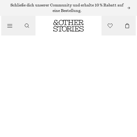
Schließe dich unserer Community und erhalte 10 % Rabatt auf
eine Bestellung.
/
BIKINIS
/
TRIANGEL-BIKINITOP
BADEMODE
CHF 25
CHF 39
LETZTE CHANCE
/
BEKLEIDUNG
SCHWARZ/KARIERT
32
34
36
38
40
42
44