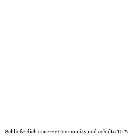
Skulpturale Baumwollbluse mit V-Ausschnitt
Gerafftes Bikinioberteil
chf 45
chf 99
chf 35
chf 45
Letzte Chance
Letzte Chance
100% cotton
Drapiertes Mini-Wickelkleid
Figurbetontes Tanktop
chf 55
chf 129
chf 15
chf 29
Letzte Chance
Letzte Chance
Badeanzug mit V-Ausschnitt
Midirock aus Baumwolle mit Kordelzug
chf 65
chf 99
chf 65
chf 129
Letzte Chance
Letzte Chance
ALLE BADEMODE ENTDECKEN
Schließe dich unserer Community und erhalte 10 %