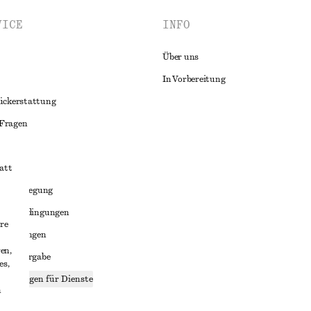
VICE
INFO
Über uns
In Vorbereitung
ückerstattung
 Fragen
att
liktbeilegung
häftsbedingungen
re
bedingungen
en,
enweitergabe
es,
stellungen für Dienste
n
lärung