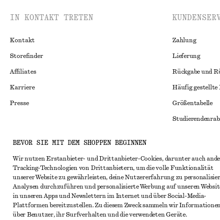
IN KONTAKT TRETEN
KUNDENSER
Kontakt
Zahlung
Storefinder
Lieferung
Affiliates
Rückgabe und R
Karriere
Häufig gestellte
Presse
Größentabelle
Studierendenrab
Alternative Konf
Instagram
BEVOR SIE MIT DEM SHOPPEN BEGINNEN
Allgemeine Gesc
Pinterest
Wir nutzen Erstanbieter- und Drittanbieter-Cookies, darunter auch ande
Mitgliedschafts
Tracking-Technologien von Drittanbietern, um die volle Funktionalität
Facebook
unserer Website zu gewährleisten, deine Nutzererfahrung zu personalisier
Cookies und Dat
YouTube
Analysen durchzuführen und personalisierte Werbung auf unseren Websit
in unseren Apps und Newslettern im Internet und über Social-Media-
Cookies und Ein
TikTok
Plattformen bereitzustellen. Zu diesem Zweck sammeln wir Informatione
Datenschutzerk
über Benutzer, ihr Surfverhalten und die verwendeten Geräte.