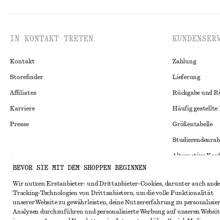
IN KONTAKT TRETEN
KUNDENSER
Kontakt
Zahlung
Storefinder
Lieferung
Affiliates
Rückgabe und R
Karriere
Häufig gestellte
Presse
Größentabelle
Studierendenrab
Alternative Konf
Instagram
BEVOR SIE MIT DEM SHOPPEN BEGINNEN
Allgemeine Gesc
Pinterest
Wir nutzen Erstanbieter- und Drittanbieter-Cookies, darunter auch ande
Mitgliedschafts
Facebook
Tracking-Technologien von Drittanbietern, um die volle Funktionalität
unserer Website zu gewährleisten, deine Nutzererfahrung zu personalisier
Cookies und Dat
YouTube
Analysen durchzuführen und personalisierte Werbung auf unseren Websit
Cookies und Ein