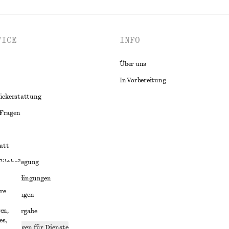
VICE
INFO
Über uns
In Vorbereitung
ückerstattung
 Fragen
att
liktbeilegung
häftsbedingungen
re
bedingungen
en,
enweitergabe
es,
stellungen für Dienste