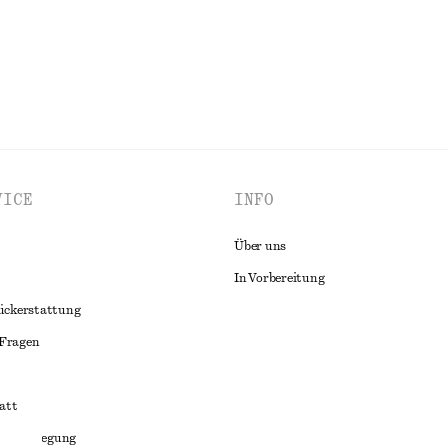
ALLE HÜTE, KAPPEN & MÜTZEN ENTDECKEN
VICE
INFO
Über uns
In Vorbereitung
ückerstattung
 Fragen
att
liktbeilegung