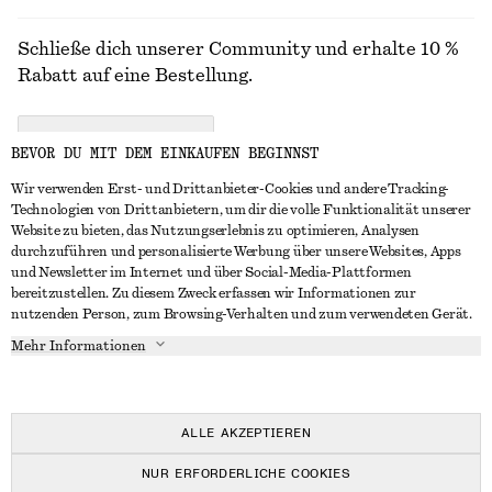
Schließe dich unserer Community und erhalte 10 %
Rabatt auf eine Bestellung.
CREATE ACCOUNT
BEVOR DU MIT DEM EINKAUFEN BEGINNST
Wir verwenden Erst- und Drittanbieter-Cookies und andere Tracking-
Technologien von Drittanbietern, um dir die volle Funktionalität unserer
IN KONTAKT TRETEN
Website zu bieten, das Nutzungserlebnis zu optimieren, Analysen
durchzuführen und personalisierte Werbung über unsere Websites, Apps
Kontakt
Instagram
und Newsletter im Internet und über Social-Media-Plattformen
KUNDENSERVICE
bereitzustellen. Zu diesem Zweck erfassen wir Informationen zur
Storefinder
Pinterest
nutzenden Person, zum Browsing-Verhalten und zum verwendeten Gerät.
Zahlung
INFO
Affiliates
Facebook
Mehr Informationen
Geschenkkarte
Über uns
Karriere
YouTube
Lieferung
In Vorbereitung
Presse
TikTok
Rückgabe und Rückerstattung
ALLE AKZEPTIEREN
Widerrufsrecht
NUR ERFORDERLICHE COOKIES