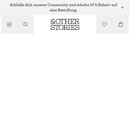
MINIRÖCKE
Schließe dich unserer Community und erhalte 10 % Rabatt auf
eine Bestellung.
/
RÖCKE
MINIROCK IN A-LINIE
/
BEKLEIDUNG
€ 59
NICHT MEHR VORRÄTIG
SCHWARZ
32
34
36
38
40
42
44