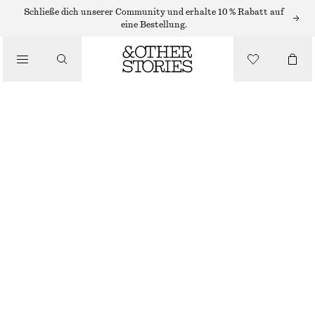
BADEANZÜGE
Schließe dich unserer Community und erhalte 10 % Rabatt auf
eine Bestellung.
/
BADEMODE
ASYMMETRISCHER NECKHOLDER-BADEANZUG
/
€ 39
€ 59
BEKLEIDUNG
LETZTE CHANCE
SCHWARZ
32
34
36
38
40
42
44