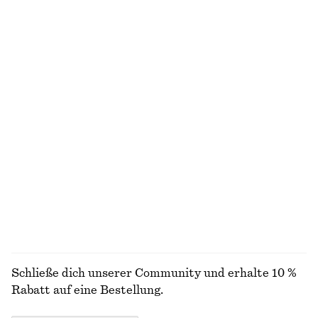
€ 35
€ 89
€ 17
€ 25
Letzte Chance
Letzte Chance
100% biobaumwolle
+
11
Badeanzug mit Karree-Ausschnitt
Armreif aus Harz mit Kontrast-Details aus Metall
€ 59
€ 29
+
1
Badeanzug mit V-Ausschnitt
Badeanzug mit geradem Ausschnitt
€ 45
€ 69
€ 39
€ 59
Letzte Chance
Letzte Chance
ALLE BADEMODE ENTDECKEN
Schließe dich unserer Community und erhalte 10 %
Rabatt auf eine Bestellung.