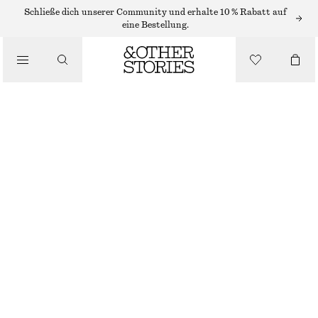
BADEANZÜGE
Schließe dich unserer Community und erhalte 10 % Rabatt auf
eine Bestellung.
/
BADEMODE
ONE-SHOULDER-BADEANZUG
/
€ 69
BEKLEIDUNG
SCHWARZ
32
34
36
38
40
42
44
Größentabelle
GRÖSSE