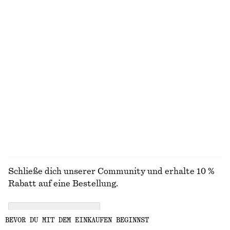
Shorts aus Leinen-Mix mit Falten
Kastenförmiges T-Shirt aus Baumwolle
€ 79
€ 25
100% biobaumwolle
+
6
Minikleid aus Leinen
Minirock aus Leinenmix
€ 89
€ 79
Neu
Leinen-seide
100% leinen
+
2
ALLE BADEMODE ENTDECKEN
Schließe dich unserer Community und erhalte 10 %
Rabatt auf eine Bestellung.
CREATE ACCOUNT
BEVOR DU MIT DEM EINKAUFEN BEGINNST