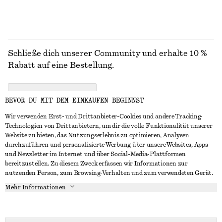
Schließe dich unserer Community und erhalte 10 %
Rabatt auf eine Bestellung.
CREATE ACCOUNT
BEVOR DU MIT DEM EINKAUFEN BEGINNST
Wir verwenden Erst- und Drittanbieter-Cookies und andere Tracking-
Technologien von Drittanbietern, um dir die volle Funktionalität unserer
IN KONTAKT TRETEN
Website zu bieten, das Nutzungserlebnis zu optimieren, Analysen
durchzuführen und personalisierte Werbung über unsere Websites, Apps
Kontakt
Instagram
und Newsletter im Internet und über Social-Media-Plattformen
KUNDENSERVICE
bereitzustellen. Zu diesem Zweck erfassen wir Informationen zur
Storefinder
Pinterest
nutzenden Person, zum Browsing-Verhalten und zum verwendeten Gerät.
Zahlung
INFO
Affiliates
Facebook
Mehr Informationen
Geschenkkarte
Über uns
Karriere
YouTube
Lieferung
In Vorbereitung
Presse
TikTok