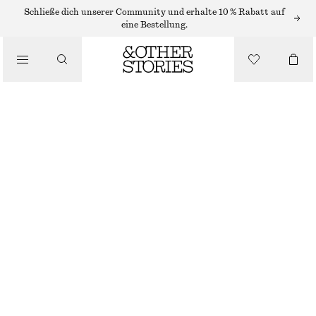
MIDIRÖCKE
Schließe dich unserer Community und erhalte 10 % Rabatt auf
eine Bestellung.
/
RÖCKE
ASYMMETRISCHER PAPERBAG-MIDIROCK
/
BEKLEIDUNG
€ 129
NICHT MEHR VORRÄTIG
STAUBIGES BEIGE
32
34
36
38
40
42
44