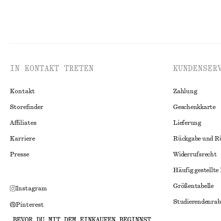
IN KONTAKT TRETEN
KUNDENSER
Kontakt
Zahlung
Storefinder
Geschenkkarte
Affiliates
Lieferung
Karriere
Rückgabe und R
Presse
Widerrufsrecht
Häufig gestellte
Größentabelle
Instagram
Studierendenrab
Pinterest
Alternative Konf
BEVOR DU MIT DEM EINKAUFEN BEGINNST
Facebook