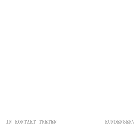
Letzte Chance
Letzte Chance
Kurzärmliges Hemd aus Baumwolle
Asymmetrisches 
€ 35
€ 89
€ 49
€ 99
Letzte Chance
Letzte Chance
Durchscheinendes Trägertop aus Satin-Jacquard
Trägertop aus 
€ 45
€ 79
€ 29
€ 59
Letzte Chance
Letzte Chance
IN KONTAKT TRETEN
KUNDENSER