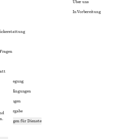
Über uns
In Vorbereitung
ückerstattung
 Fragen
att
liktbeilegung
häftsbedingungen
bedingungen
enweitergabe
und
n.
stellungen für Dienste
lärung