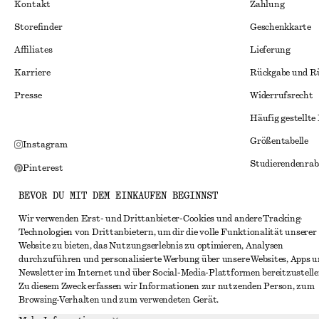
Kontakt
Zahlung
Storefinder
Geschenkkarte
Affiliates
Lieferung
Karriere
Rückgabe und R
Presse
Widerrufsrecht
Häufig gestellte
Größentabelle
Instagram
Studierendenrab
Pinterest
Alternative Konf
Facebook
BEVOR DU MIT DEM EINKAUFEN BEGINNST
Allgemeine Gesc
YouTube
Wir verwenden Erst- und Drittanbieter-Cookies und andere Tracking-
Technologien von Drittanbietern, um dir die volle Funktionalität unserer
Mitgliedschafts
TikTok
Website zu bieten, das Nutzungserlebnis zu optimieren, Analysen
Cookies und Dat
durchzuführen und personalisierte Werbung über unsere Websites, Apps 
Newsletter im Internet und über Social-Media-Plattformen bereitzustelle
Cookies und Ein
Zu diesem Zweck erfassen wir Informationen zur nutzenden Person, zum
Browsing-Verhalten und zum verwendeten Gerät.
Datenschutzerk