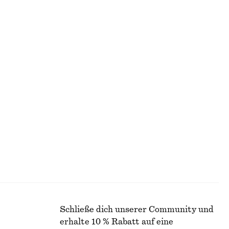
Letzte Chance
100% leinen
+
11
T-Shirt aus Baumwolle mit Rundhalsausschnitt
Geraffter A-Linien-Maxirock
€ 79
€ 99
Letzte Chance
Hose mit Bügelfalten und schmalem Bein
€ 35
€ 69
Letzte Chance
Schließe dich unserer Community und
erhalte 10 % Rabatt auf eine