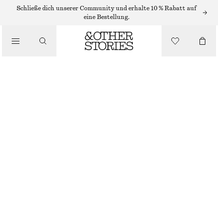
Schließe dich unserer Community und erhalte 10 % Rabatt auf
/
eine Bestellung.
JACKEN & MÄNTEL
TRENCHCOAT MIT GÜRTEL
€ 179
/
BEKLEIDUNG
NICHT MEHR VORRÄTIG
ROST
32
34
36
38
40
42
44