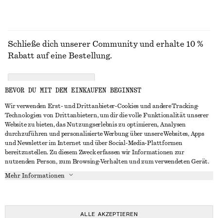
Schließe dich unserer Community und erhalte 10 %
Rabatt auf eine Bestellung.
CREATE ACCOUNT
BEVOR DU MIT DEM EINKAUFEN BEGINNST
Wir verwenden Erst- und Drittanbieter-Cookies und andere Tracking-
Technologien von Drittanbietern, um dir die volle Funktionalität unserer
IN KONTAKT TRETEN
Website zu bieten, das Nutzungserlebnis zu optimieren, Analysen
durchzuführen und personalisierte Werbung über unsere Websites, Apps
Kontakt
Instagram
und Newsletter im Internet und über Social-Media-Plattformen
KUNDENSERVICE
bereitzustellen. Zu diesem Zweck erfassen wir Informationen zur
Storefinder
Pinterest
nutzenden Person, zum Browsing-Verhalten und zum verwendeten Gerät.
Zahlung
INFO
Affiliates
Facebook
Mehr Informationen
Geschenkkarte
Über uns
Karriere
YouTube
Lieferung
In Vorbereitung
Presse
TikTok
Rückgabe und Rückerstattung
ALLE AKZEPTIEREN