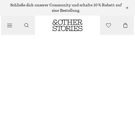
OHRRINGE
Schließe dich unserer Community und erhalte 10 % Rabatt auf
eine Bestellung.
/
SCHMUCK
GROSSE, MARKANTE CREOLEN
/
ACCESSOIRES
€ 39
NICHT MEHR VORRÄTIG
GOLD
ONESIZE
GRÖSSE