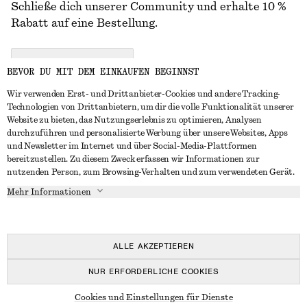
Schließe dich unserer Community und erhalte 10 %
Rabatt auf eine Bestellung.
CREATE ACCOUNT
BEVOR DU MIT DEM EINKAUFEN BEGINNST
Wir verwenden Erst- und Drittanbieter-Cookies und andere Tracking-
Technologien von Drittanbietern, um dir die volle Funktionalität unserer
IN KONTAKT TRETEN
Website zu bieten, das Nutzungserlebnis zu optimieren, Analysen
durchzuführen und personalisierte Werbung über unsere Websites, Apps
Kontakt
Instagram
und Newsletter im Internet und über Social-Media-Plattformen
KUNDENSERVICE
bereitzustellen. Zu diesem Zweck erfassen wir Informationen zur
Storefinder
Pinterest
nutzenden Person, zum Browsing-Verhalten und zum verwendeten Gerät.
Zahlung
INFO
Affiliates
Facebook
Mehr Informationen
Geschenkkarte
Über uns
Karriere
YouTube
Lieferung
In Vorbereitung
Presse
TikTok
Rückgabe und Rückerstattung
ALLE AKZEPTIEREN
Widerrufsrecht
NUR ERFORDERLICHE COOKIES
Häufig gestellte Fragen
© 2026 & OTHER STORIES
Cookies und Einstellungen für Dienste
Größentabelle