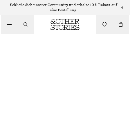
/
Schließe dich unserer Community und erhalte 10 % Rabatt auf
OBERTEILE & T-SHIRTS
eine Bestellung.
KASTENFÖRMIGES T-SHIRT AUS BAUMWOLLE
€ 25
/
BEKLEIDUNG
DUNKELBLAU
+
14
XS
S
M
L
Größentabelle
GRÖSSE
GRÖSSE WÄHLEN