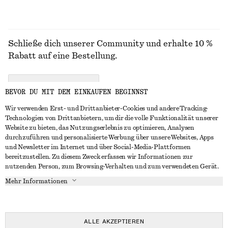
Schließe dich unserer Community und erhalte 10 %
Rabatt auf eine Bestellung.
CREATE ACCOUNT
BEVOR DU MIT DEM EINKAUFEN BEGINNST
Wir verwenden Erst- und Drittanbieter-Cookies und andere Tracking-
Technologien von Drittanbietern, um dir die volle Funktionalität unserer
IN KONTAKT TRETEN
Website zu bieten, das Nutzungserlebnis zu optimieren, Analysen
durchzuführen und personalisierte Werbung über unsere Websites, Apps
Kontakt
Instagram
und Newsletter im Internet und über Social-Media-Plattformen
KUNDENSERVICE
bereitzustellen. Zu diesem Zweck erfassen wir Informationen zur
Storefinder
Pinterest
nutzenden Person, zum Browsing-Verhalten und zum verwendeten Gerät.
Zahlung
INFO
Affiliates
Facebook
Mehr Informationen
Geschenkkarte
Über uns
Karriere
YouTube
Lieferung
In Vorbereitung
Presse
TikTok
Rückgabe und Rückerstattung
ALLE AKZEPTIEREN