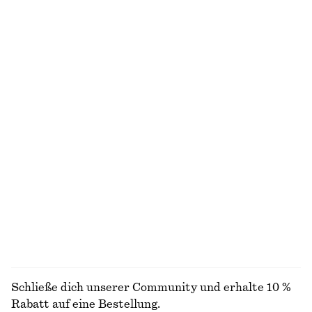
NICHT DAS, WONACH DU SUCHST?
ENTDECKE UNSERE KOLLEKTIONEN
STRICK
KLEIDER
ACCESSOIRES
JACKEN &
MÄNTEL
Schließe dich unserer Community und erhalte 10 %
Rabatt auf eine Bestellung.