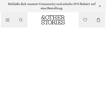
PULLOVER
Schließe dich unserer Community und erhalte 10 % Rabatt auf
eine Bestellung.
/
STRICK
PULLOVER AUS EINER GEBÜRSTETEN MOHAIRMISCHUNG
/
BEKLEIDUNG
€ 49
€ 99
LETZTE CHANCE
DUNKELBEIGE
XS
S
M
L