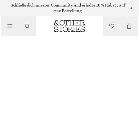
/
Schließe dich unserer Community und erhalte 10 % Rabatt auf
OBERTEILE & T-SHIRTS
eine Bestellung.
T-SHIRT MIT FLÜGELÄRMELN
€ 10
€ 29
/
NICHT MEHR VORRÄTIG
BEKLEIDUNG
BLAU GESTREIFT
XS
S
M
L