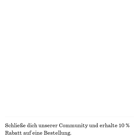
€ 10
€ 19
€ 49
€ 99
Letzte Chance
Letzte Chance
100% baumwolle
Rippstrickjacke aus Baumwolle
Bundfaltenhose aus Baumwolle
€ 35
€ 89
€ 45
€ 79
Letzte Chance
Letzte Chance
100% baumwolle
Strickjacke aus Alpakamischung
Hemdblusenkleid mit tiefer Taille
€ 35
€ 79
€ 39
€ 99
Letzte Chance
Letzte Chance
ALLE OBERTEILE & T-SHIRTS ENTDECKEN
Schließe dich unserer Community und erhalte 10 %
Rabatt auf eine Bestellung.