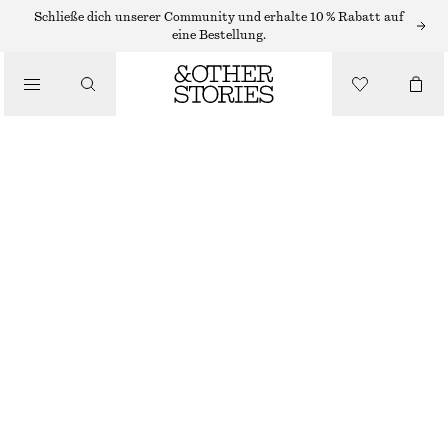
RINGE
Schließe dich unserer Community und erhalte 10 % Rabatt auf
eine Bestellung.
/
SCHMUCK
/
MARKANTER RING MIT KETTENOPTIK
ACCESSOIRES
€ 25
NICHT MEHR VORRÄTIG
GOLD
S
M
L