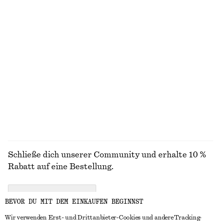
Midikleid mit Twist-Detail an der Taille
Kleid mit Hahnentrittmuster
€ 99
€ 129
Neu
Neu
Kastenförmiges T-Shirt aus Baumwolle
Geripptes Midikleid
€ 25
€ 89
100% biobaumwolle
Neu
+
5
100% biobaumwolle
ALLE SCHMUCK ENTDECKEN
Schließe dich unserer Community und erhalte 10 %
Rabatt auf eine Bestellung.
CREATE ACCOUNT
BEVOR DU MIT DEM EINKAUFEN BEGINNST
Wir verwenden Erst- und Drittanbieter-Cookies und andere Tracking-