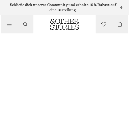
Schließe dich unserer Community und erhalte 10 % Rabatt auf
eine Bestellung.
LOAFER
/
SCHUHE
MARKANTE LOAFERS AUS LEDER
€ 89
€ 149
LETZTE CHANCE
SCHWARZ
36
37
38
39
40
41
42