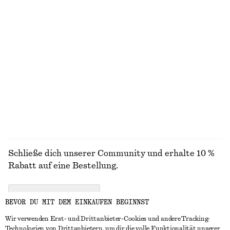
€ 19
€ 25
€ 15
Letzte Chance
100% biobaumwolle
+
6
Langes Baumwollhemd mit Stehkragen
Jersey-T-Shirt mit schmaler Passform
€ 39
€ 89
€ 12
€ 29
Letzte Chance
Letzte Chance
ALLE LOAFER ENTDECKEN
Schließe dich unserer Community und erhalte 10 %
Rabatt auf eine Bestellung.
CREATE ACCOUNT
BEVOR DU MIT DEM EINKAUFEN BEGINNST
Wir verwenden Erst- und Drittanbieter-Cookies und andere Tracking-
Technologien von Drittanbietern, um dir die volle Funktionalität unserer