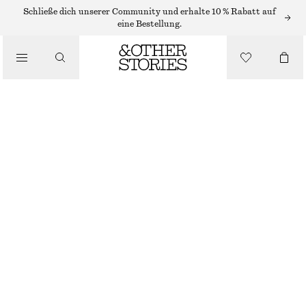
Schließe dich unserer Community und erhalte 10 % Rabatt auf
eine Bestellung.
LOAFER
/
SCHUHE
MARKANTE LOAFERS AUS LEDER
€ 149
BRAUN
36
37
38
39
40
41
42
Größentabelle
GRÖSSE