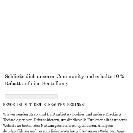
+
5
Kastenförmiges T-Shirt aus Baumwolle
Elegante Cowboystiefeletten aus Leder
€ 25
€ 179
100% biobaumwolle
+
7
ALLE LOAFER ENTDECKEN
Schließe dich unserer Community und erhalte 10 %
Rabatt auf eine Bestellung.
CREATE ACCOUNT
BEVOR DU MIT DEM EINKAUFEN BEGINNST
Wir verwenden Erst- und Drittanbieter-Cookies und andere Tracking-
Technologien von Drittanbietern, um dir die volle Funktionalität unserer
IN KONTAKT TRETEN
Website zu bieten, das Nutzungserlebnis zu optimieren, Analysen
durchzuführen und personalisierte Werbung über unsere Websites, Apps