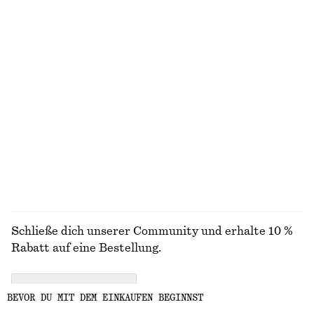
ENTDECKE UNSERE KOLLEKTIONEN
STRICK
KLEIDER
ACCESSOIRES
JACKEN &
MÄNTEL
Schließe dich unserer Community und erhalte 10 %
Rabatt auf eine Bestellung.
CREATE ACCOUNT
BEVOR DU MIT DEM EINKAUFEN BEGINNST