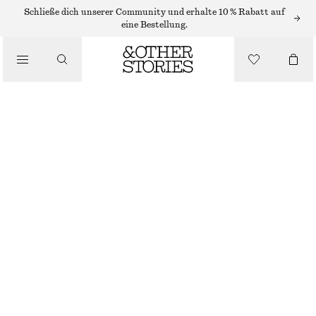
PULLOVER
Schließe dich unserer Community und erhalte 10 % Rabatt auf
eine Bestellung.
/
STRICK
PULLOVER AUS BAUMWOLLE
/
BEKLEIDUNG
€ 59
WEISS/ROT GESTREIFT
XS
S
M
L
Größentabelle
GRÖSSE