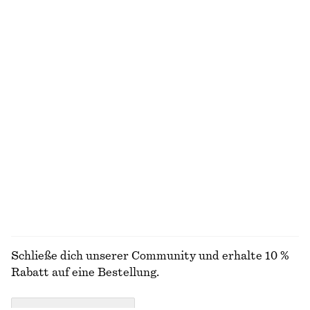
Kastenförmiges T-Shirt aus Baumwolle
Drapiertes Kleid mit Wickeltaille
€ 25
€ 89
100% biobaumwolle
Neu
+
7
Kastenförmiges T-Shirt aus Baumwolle
Lockere Strickjacke aus Wolle und Baumwolle
€ 25
€ 69
100% biobaumwolle
Neu
+
7
Wolle-baumwolle
ALLE SCHMUCK ENTDECKEN
Schließe dich unserer Community und erhalte 10 %
Rabatt auf eine Bestellung.