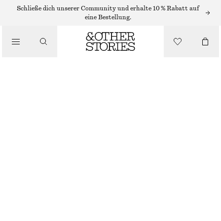
RINGE
Schließe dich unserer Community und erhalte 10 % Rabatt auf
eine Bestellung.
/
SCHMUCK
/
SCHLANGENRING MIT KRISTALLSTEINEN
ACCESSOIRES
€ 19
NICHT MEHR VORRÄTIG
GOLD
S
M
L