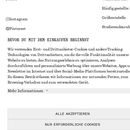
Häufig gestellte
Größentabelle
Instagram
Studierendenrab
Pinterest
Alternative Konf
Facebook
BEVOR DU MIT DEM EINKAUFEN BEGINNST
Allgemeine Gesc
YouTube
Wir verwenden Erst- und Drittanbieter-Cookies und andere Tracking-
Technologien von Drittanbietern, um dir die volle Funktionalität unserer
Mitgliedschafts
TikTok
Website zu bieten, das Nutzungserlebnis zu optimieren, Analysen
Cookies und Dat
durchzuführen und personalisierte Werbung über unsere Websites, Apps 
Newsletter im Internet und über Social-Media-Plattformen bereitzustelle
Cookies und Ein
Zu diesem Zweck erfassen wir Informationen zur nutzenden Person, zum
Browsing-Verhalten und zum verwendeten Gerät.
Datenschutzerk
Mehr Informationen
Nutzungsbeding
Impressum
Erklärung zur Ba
ALLE AKZEPTIEREN
NUR ERFORDERLICHE COOKIES