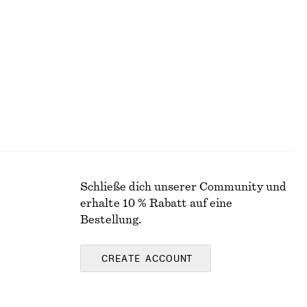
lzug
Oversized-Utility-Jacke mit Kordelzug
€ 149
100% baumwolle
Schließe dich unserer Community und
erhalte 10 % Rabatt auf eine
Bestellung.
CREATE ACCOUNT