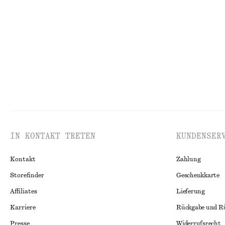
Twilljacke mit Reißverschluss
Lange Bomberja
€ 129
€ 149
IN KONTAKT TRETEN
KUNDENSER
Kontakt
Zahlung
Storefinder
Geschenkkarte
Affiliates
Lieferung
Karriere
Rückgabe und R
Presse
Widerrufsrecht