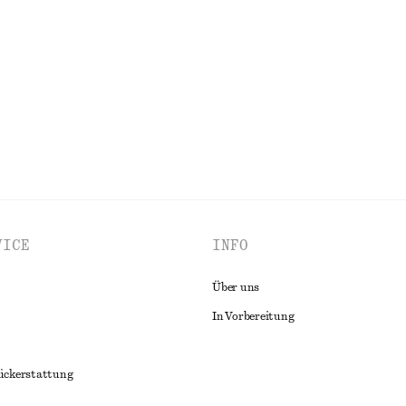
cke
Oversized-Utility-Jacke mit Korde
€ 149
100% baumwolle
ALLE HÜTE, KAPPEN & MÜTZEN ENTDECKEN
VICE
INFO
Über uns
In Vorbereitung
ückerstattung