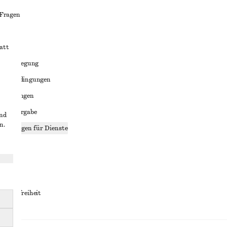
 Fragen
att
liktbeilegung
häftsbedingungen
bedingungen
enweitergabe
und
n.
stellungen für Dienste
lärung
ungen
rrierefreiheit