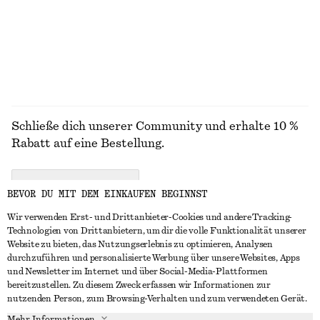
100% leinen
ALLE HOSEN ENTDECKEN
Schließe dich unserer Community und erhalte 10 %
Rabatt auf eine Bestellung.
CREATE ACCOUNT
BEVOR DU MIT DEM EINKAUFEN BEGINNST
Wir verwenden Erst- und Drittanbieter-Cookies und andere Tracking-
Technologien von Drittanbietern, um dir die volle Funktionalität unserer
IN KONTAKT TRETEN
Website zu bieten, das Nutzungserlebnis zu optimieren, Analysen
durchzuführen und personalisierte Werbung über unsere Websites, Apps
Kontakt
Instagram
und Newsletter im Internet und über Social-Media-Plattformen
KUNDENSERVICE
bereitzustellen. Zu diesem Zweck erfassen wir Informationen zur
Storefinder
Pinterest
nutzenden Person, zum Browsing-Verhalten und zum verwendeten Gerät.
Zahlung
INFO
Affiliates
Facebook
Mehr Informationen