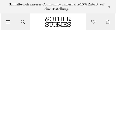
SHORTS
Schließe dich unserer Community und erhalte 10 % Rabatt auf
eine Bestellung.
/
HOSEN
/
KNIELANGE JEANSSHORTS
BEKLEIDUNG
€ 49
€ 79
LETZTE CHANCE
ECRU
32
34
36
38
40
42
44