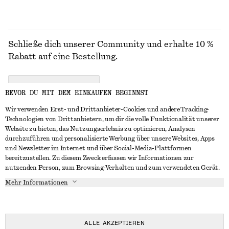
Schließe dich unserer Community und erhalte 10 %
Rabatt auf eine Bestellung.
CREATE ACCOUNT
BEVOR DU MIT DEM EINKAUFEN BEGINNST
Wir verwenden Erst- und Drittanbieter-Cookies und andere Tracking-
Technologien von Drittanbietern, um dir die volle Funktionalität unserer
IN KONTAKT TRETEN
Website zu bieten, das Nutzungserlebnis zu optimieren, Analysen
durchzuführen und personalisierte Werbung über unsere Websites, Apps
Kontakt
Instagram
und Newsletter im Internet und über Social-Media-Plattformen
KUNDENSERVICE
bereitzustellen. Zu diesem Zweck erfassen wir Informationen zur
Storefinder
Pinterest
nutzenden Person, zum Browsing-Verhalten und zum verwendeten Gerät.
Zahlung
INFO
Affiliates
Facebook
Mehr Informationen
Geschenkkarte
Über uns
Karriere
YouTube
Lieferung
In Vorbereitung
Presse
TikTok
Rückgabe und Rückerstattung
ALLE AKZEPTIEREN