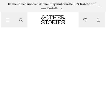
RINGE
Schließe dich unserer Community und erhalte 10 % Rabatt auf
eine Bestellung.
/
SCHMUCK
/
GEWÖLBTER RING
ACCESSOIRES
€ 25
SILBER
S
M
L
Größentabelle
GRÖSSE