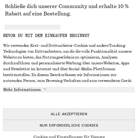
Schließe dich unserer Community und erhalte 10 %
Rabatt auf eine Bestellung.
CREATE ACCOUNT
BEVOR DU MIT DEM EINKAUFEN BEGINNST
Wir verwenden Erst- und Drittanbieter-Cookies und andere Tracking-
Technologien von Drittanbietern, um dir die volle Funktionalität unserer
IN KONTAKT TRETEN
Website zu bieten, das Nutzungserlebnis zu optimieren, Analysen
durchzuführen und personalisierte Werbung über unsere Websites, Apps
Kontakt
Instagram
und Newsletter im Internet und über Social-Media-Plattformen
KUNDENSERVICE
bereitzustellen. Zu diesem Zweck erfassen wir Informationen zur
Storefinder
Pinterest
nutzenden Person, zum Browsing-Verhalten und zum verwendeten Gerät.
Zahlung
INFO
Affiliates
Facebook
Mehr Informationen
Geschenkkarte
Über uns
Karriere
YouTube
Lieferung
In Vorbereitung
Presse
TikTok
Rückgabe und Rückerstattung
ALLE AKZEPTIEREN
Widerrufsrecht
NUR ERFORDERLICHE COOKIES
Häufig gestellte Fragen
© 2026 & OTHER STORIES
Cookies und Einstellungen für Dienste