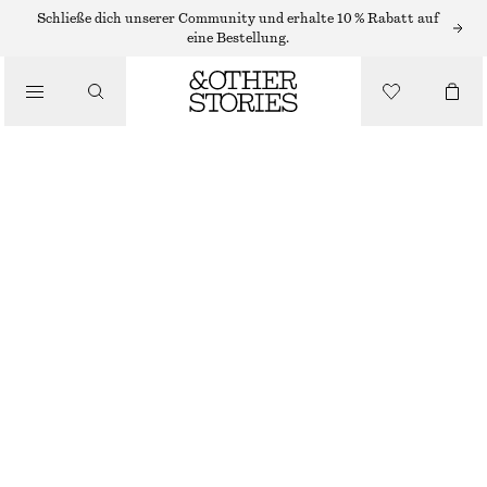
Schließe dich unserer Community und erhalte 10 % Rabatt auf
/
eine Bestellung.
BLUSEN & HEMDEN
BLUSE MIT BESTICKTEM WELLENSAUM
€ 59
/
BEKLEIDUNG
NICHT MEHR VORRÄTIG
WEISS
32
34
36
38
40
42
44