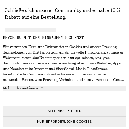
Schließe dich unserer Community und erhalte 10 %
Rabatt auf eine Bestellung.
CREATE ACCOUNT
BEVOR DU MIT DEM EINKAUFEN BEGINNST
Wir verwenden Erst- und Drittanbieter-Cookies und andere Tracking-
Technologien von Drittanbietern, um dir die volle Funktionalität unserer
IN KONTAKT TRETEN
Website zu bieten, das Nutzungserlebnis zu optimieren, Analysen
durchzuführen und personalisierte Werbung über unsere Websites, Apps
Kontakt
Instagram
und Newsletter im Internet und über Social-Media-Plattformen
KUNDENSERVICE
bereitzustellen. Zu diesem Zweck erfassen wir Informationen zur
Storefinder
Pinterest
nutzenden Person, zum Browsing-Verhalten und zum verwendeten Gerät.
Zahlung
INFO
Affiliates
Facebook
Mehr Informationen
Geschenkkarte
Über uns
Karriere
YouTube
Lieferung
In Vorbereitung
Presse
TikTok
Rückgabe und Rückerstattung
ALLE AKZEPTIEREN
Widerrufsrecht
NUR ERFORDERLICHE COOKIES
Häufig gestellte Fragen