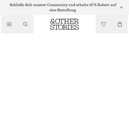
ARMBÄNDER
Schließe dich unserer Community und erhalte 10 % Rabatt auf
eine Bestellung.
/
SCHMUCK
ARMBAND MIT SÜSSWASSERPERLEN
/
€ 39
ACCESSOIRES
NICHT MEHR VORRÄTIG
SILBER/WEISS
XS/S
M/L