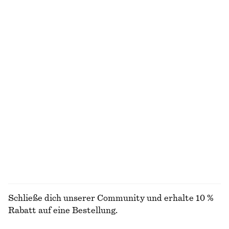
Midikleid aus Baumwolle
Triangel-Bikinioberteil
€ 79
€ 29
100% baumwolle
Exklusiv online
Markante Ohrstecker in Tropfenform
Doppelreihiger Blazer aus Wolle
€ 29
€ 249
100% wolle
Strukturierter Badeanzug
Polierte Halskette
€ 59
€ 25
ALLE SCHMUCK ENTDECKEN
Schließe dich unserer Community und erhalte 10 %
Rabatt auf eine Bestellung.