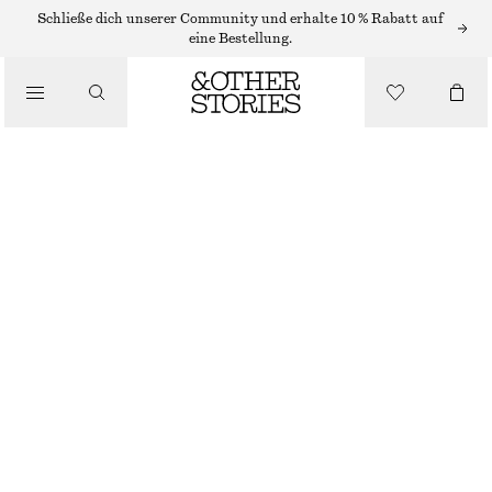
Schließe dich unserer Community und erhalte 10 % Rabatt auf
TRAGETASCHEN
eine Bestellung.
/
TRAGETASCHE AUS STROH
TASCHEN
€ 89
DUNKELBRAUN
ONESIZE
GRÖSSE