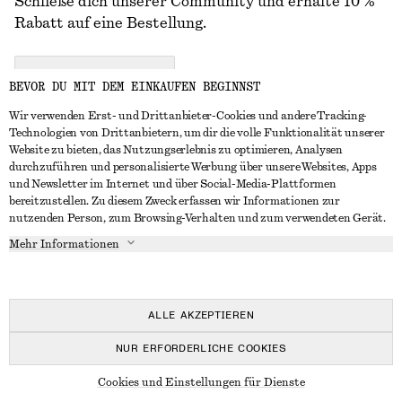
Schließe dich unserer Community und erhalte 10 %
Rabatt auf eine Bestellung.
CREATE ACCOUNT
BEVOR DU MIT DEM EINKAUFEN BEGINNST
Wir verwenden Erst- und Drittanbieter-Cookies und andere Tracking-
Technologien von Drittanbietern, um dir die volle Funktionalität unserer
IN KONTAKT TRETEN
Website zu bieten, das Nutzungserlebnis zu optimieren, Analysen
durchzuführen und personalisierte Werbung über unsere Websites, Apps
Kontakt
Instagram
und Newsletter im Internet und über Social-Media-Plattformen
KUNDENSERVICE
bereitzustellen. Zu diesem Zweck erfassen wir Informationen zur
Storefinder
Pinterest
nutzenden Person, zum Browsing-Verhalten und zum verwendeten Gerät.
Zahlung
INFO
Affiliates
Facebook
Mehr Informationen
Geschenkkarte
Über uns
Karriere
YouTube
Lieferung
In Vorbereitung
Presse
TikTok
Rückgabe und Rückerstattung
ALLE AKZEPTIEREN
Widerrufsrecht
NUR ERFORDERLICHE COOKIES
Häufig gestellte Fragen
© 2026 & OTHER STORIES
Cookies und Einstellungen für Dienste
Größentabelle