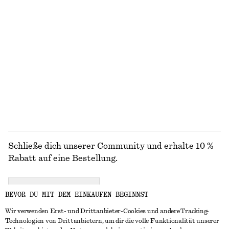
Schmal zulaufende Strickjacke
Gerüschte Glitzersocken
€ 89
€ 12
Wolle-baumwolle
Riemchensandalen mit Blockabsatz
Breiter Ledergürtel
€ 99
€ 79
ALLE SCHMUCK ENTDECKEN
Schließe dich unserer Community und erhalte 10 %
Rabatt auf eine Bestellung.
CREATE ACCOUNT
BEVOR DU MIT DEM EINKAUFEN BEGINNST
Wir verwenden Erst- und Drittanbieter-Cookies und andere Tracking-
Technologien von Drittanbietern, um dir die volle Funktionalität unserer