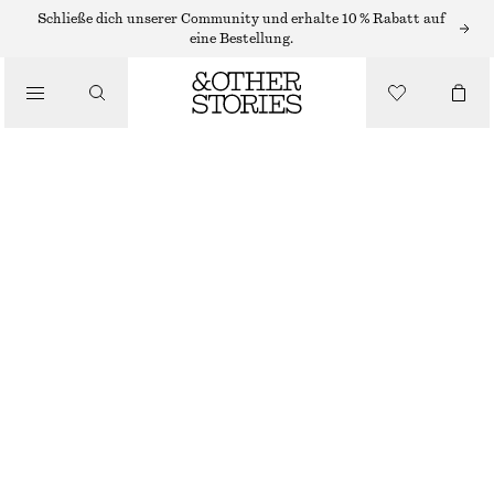
OHRRINGE
Schließe dich unserer Community und erhalte 10 % Rabatt auf
eine Bestellung.
/
SCHMUCK
OHRRINGE MIT SÜSSWASSERPERLENANHÄNGER
/
ACCESSOIRES
€ 29
NICHT MEHR VORRÄTIG
GOLD/WEISS
ONESIZE
GRÖSSE