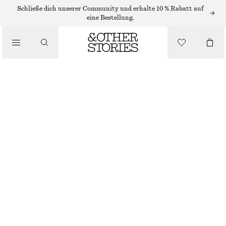
/
Schließe dich unserer Community und erhalte 10 % Rabatt auf
OBERTEILE & T-SHIRTS
eine Bestellung.
VERKÜRZTES OBERTEIL MIT KORDELZUG
€ 89
/
BEKLEIDUNG
BEIGE
XS
S
M
L
Größentabelle
GRÖSSE