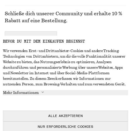
Schließe dich unserer Community und erhalte 10 %
Rabatt auf eine Bestellung.
CREATE ACCOUNT
BEVOR DU MIT DEM EINKAUFEN BEGINNST
Wir verwenden Erst- und Drittanbieter-Cookies und andere Tracking-
Technologien von Drittanbietern, um dir die volle Funktionalität unserer
IN KONTAKT TRETEN
Website zu bieten, das Nutzungserlebnis zu optimieren, Analysen
durchzuführen und personalisierte Werbung über unsere Websites, Apps
Kontakt
Instagram
und Newsletter im Internet und über Social-Media-Plattformen
KUNDENSERVICE
bereitzustellen. Zu diesem Zweck erfassen wir Informationen zur
Storefinder
Pinterest
nutzenden Person, zum Browsing-Verhalten und zum verwendeten Gerät.
Zahlung
INFO
Affiliates
Facebook
Mehr Informationen
Geschenkkarte
Über uns
Karriere
YouTube
Lieferung
In Vorbereitung
Presse
TikTok
Rückgabe und Rückerstattung
ALLE AKZEPTIEREN
Widerrufsrecht
NUR ERFORDERLICHE COOKIES